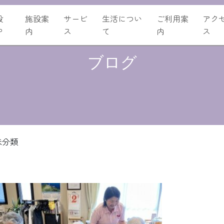
設
施設案
サービ
生活につい
ご利用案
アク
P
内
ス
て
内
ス
ブログ
未分類