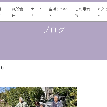
設
施設案
サービ
生活につい
ご利用案
アク
P
内
ス
て
内
ス
ブログ
0月