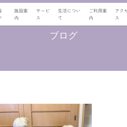
設
施設案
サービ
生活につい
ご利用案
アク
P
内
ス
て
内
ス
ブログ