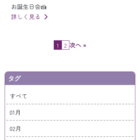
お誕生日会🍰
詳しく見る
次へ »
1
2
タグ
すべて
01月
02月