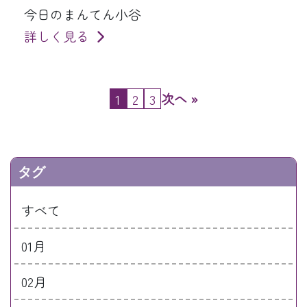
今日のまんてん小谷
詳しく見る
次へ »
1
2
3
タグ
すべて
01月
02月