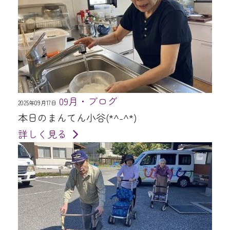
09月・ブログ
2025年09月17日
本日のまんてん小谷(*^-^*)
詳しく見る