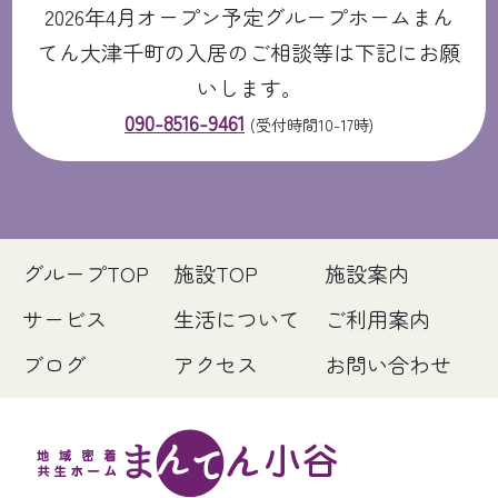
2026年4月オープン予定グループホームまん
てん大津千町の入居のご相談等は下記にお願
いします。
090-8516-9461
(受付時間10-17時)
グループTOP
施設TOP
施設案内
サービス
生活について
ご利用案内
ブログ
アクセス
お問い合わせ