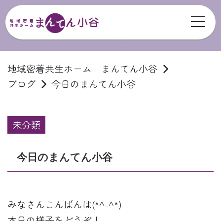
toggl
ブログ
地域密着共生ホーム まんてん小谷
ブログ
今日のまんてん小谷
未分類
今日のまんてん小谷
みなさんこんばんは(*^-^*)
本日の様子をどうぞ！