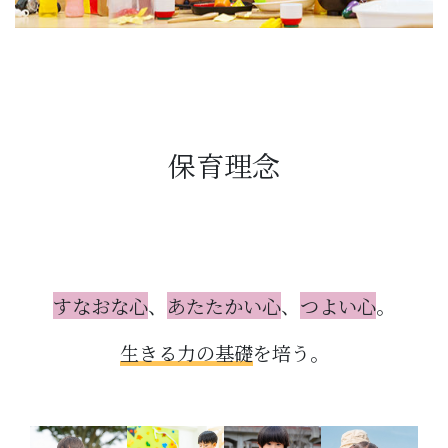
保育理念
すなおな心
、
あたたかい心
、
つよい心
。
生きる力の基礎
を培う。