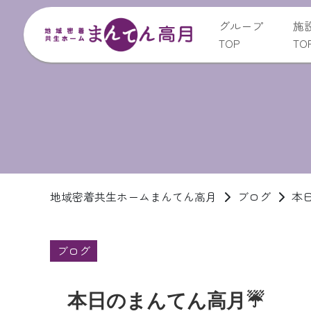
グループ
施
TOP
TO
地域密着共生ホームまんてん高月
ブログ
本
ブログ
本日のまんてん高月☔