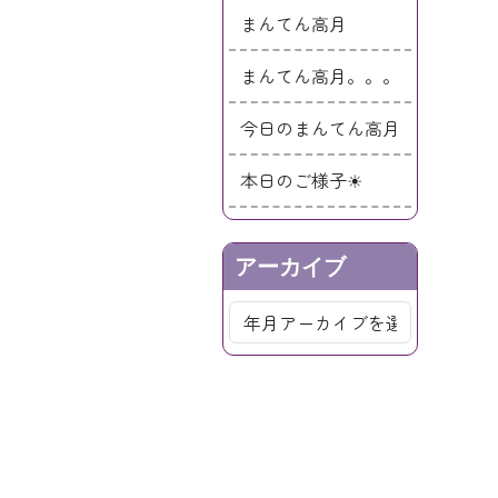
まんてん高月
まんてん高月。。。
今日のまんてん高月
本日のご様子☀
アーカイブ