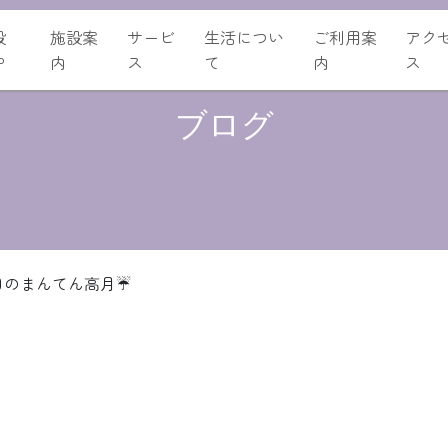
設
施設案
サービ
生活につい
ご利用案
アク
P
内
ス
て
内
ス
ブログ
日のまんてん高月☔