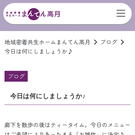
toggl
ブログ
地域密着共生ホームまんてん高月
ブログ
今日は何にしましょうか♪
ブログ
今日は何にしましょうか♪
廊下を散歩の後はティータイム。今日のメニュー
はご希望によりあったまる「お雑炊」に決定♪