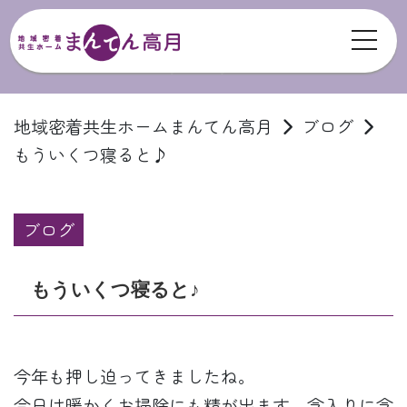
toggl
ブログ
地域密着共生ホームまんてん高月
ブログ
もういくつ寝ると♪
ブログ
もういくつ寝ると♪
今年も押し迫ってきましたね。
今日は暖かくお掃除にも精が出ます。念入りに念