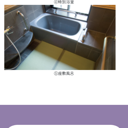
④特別浴室
⑤座敷風呂