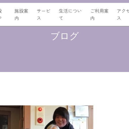
設
施設案
サービ
生活につい
ご利用案
アク
P
内
ス
て
内
ス
ブログ