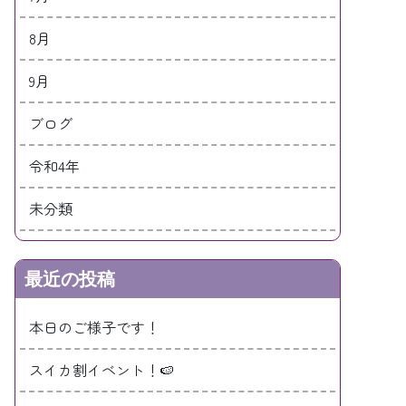
8月
9月
ブログ
令和4年
未分類
最近の投稿
本日のご様子です！
スイカ割イベント！🍉