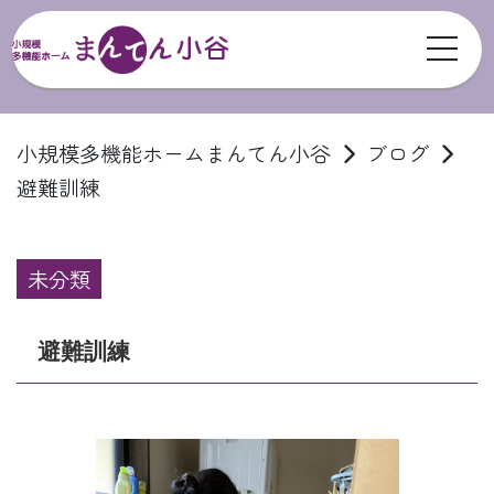
toggl
ブログ
小規模多機能ホームまんてん小谷
ブログ
避難訓練
未分類
避難訓練