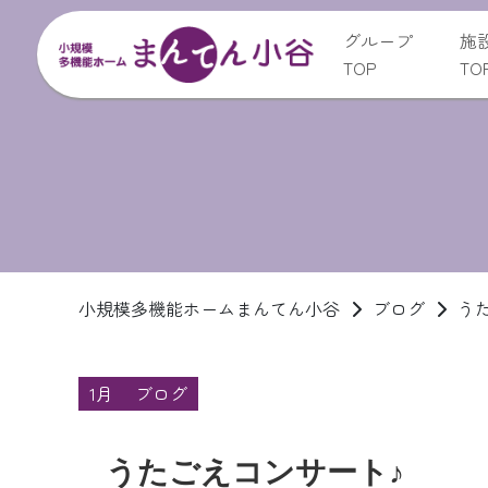
グループ
施
TOP
TO
小規模多機能ホームまんてん小谷
ブログ
う
1月
ブログ
うたごえコンサート♪