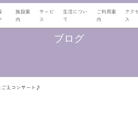
設
施設案
サービ
生活につい
ご利用案
アク
P
内
ス
て
内
ス
ブログ
たごえコンサート♪