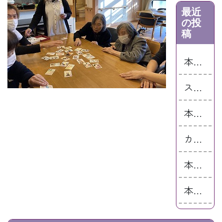
最近
の投
稿
本日のご様子です！
スイカ割イベント！🍉
本日のまんてん小谷です😊
カラーボールを…
本日のまんてん小谷です😊
本日のまんてん小谷です😊