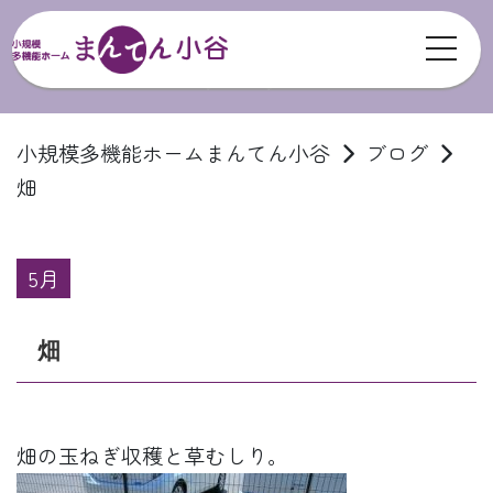
toggl
ブログ
小規模多機能ホームまんてん小谷
ブログ
畑
5月
畑
畑の玉ねぎ収穫と草むしり。