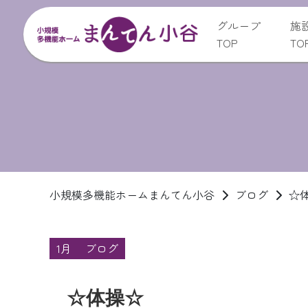
グループ
施
TOP
TO
小規模多機能ホームまんてん小谷
ブログ
☆
1月
ブログ
☆体操☆