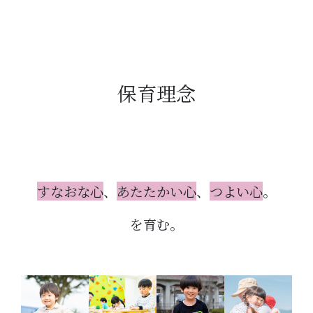
保育理念
すなおな心
、
あたたかい心
、
つよい心
。
を育む。