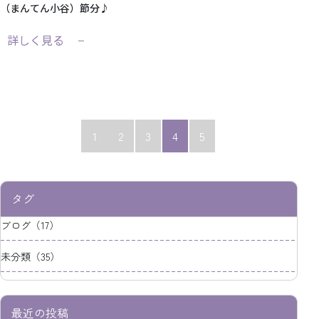
（まんてん小谷）節分♪
詳しく見る
1
2
3
4
5
タグ
ブログ（17）
未分類（35）
最近の投稿