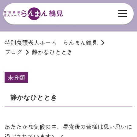
toggl
ブログ
特別養護老人ホーム らんまん鶴見
ブログ
静かなひととき
未分類
静かなひととき
あたたかな気候の中、昼食後の皆様は思い思いに
過ごされています^ – ^