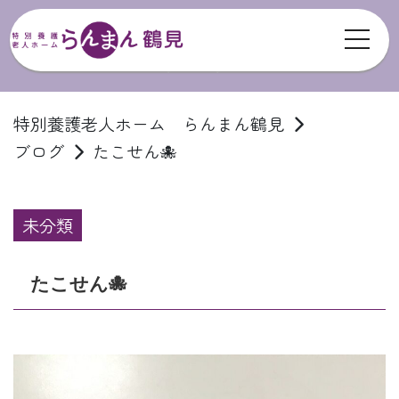
toggl
ブログ
特別養護老人ホーム らんまん鶴見
ブログ
たこせん🐙
未分類
たこせん🐙