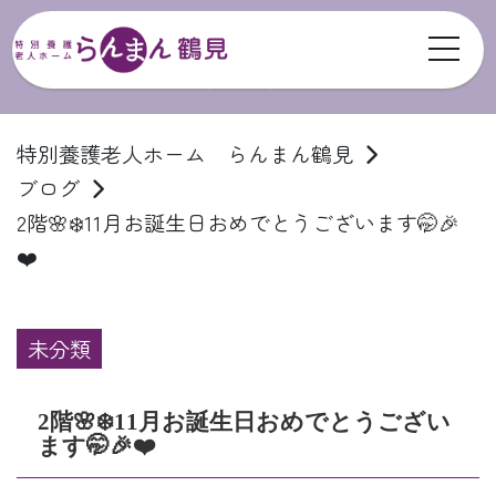
toggl
ブログ
特別養護老人ホーム らんまん鶴見
ブログ
2階🌸❄️11月お誕生日おめでとうございます🤭🎉
❤️
未分類
2階🌸❄️11月お誕生日おめでとうござい
ます🤭🎉❤️