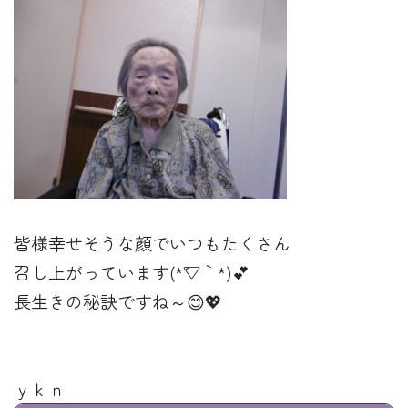
皆様幸せそうな顔でいつもたくさん
召し上がっています(*´▽｀*)💕
長生きの秘訣ですね～😊💖
ｙｋｎ