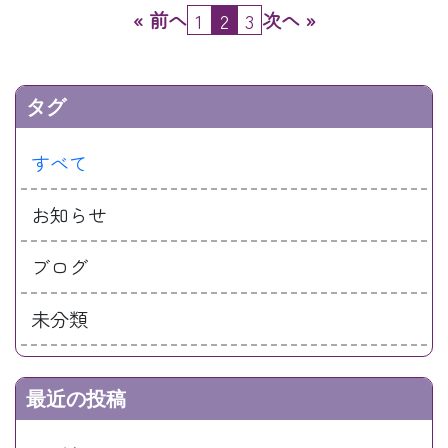
投
« 前へ
次へ »
1
2
3
稿
の
ペ
タグ
ー
すべて
ジ
送
お知らせ
り
ブログ
未分類
最近の投稿