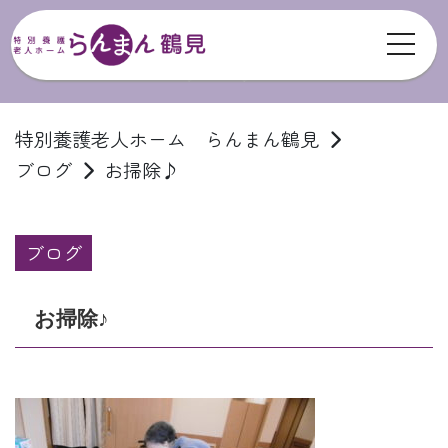
toggl
ブログ
特別養護老人ホーム らんまん鶴見
ブログ
お掃除♪
ブログ
お掃除♪