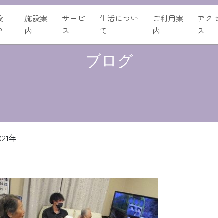
設
施設案
サービ
生活につい
ご利用案
アク
P
内
ス
て
内
ス
ブログ
021年