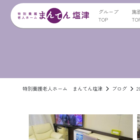
グループ
施
TOP
TO
特別養護老人ホーム まんてん塩津
ブログ
2