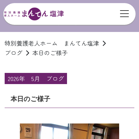
toggl
ブログ
特別養護老人ホーム まんてん塩津
ブログ
本日のご様子
2026年
5月
ブログ
本日のご様子