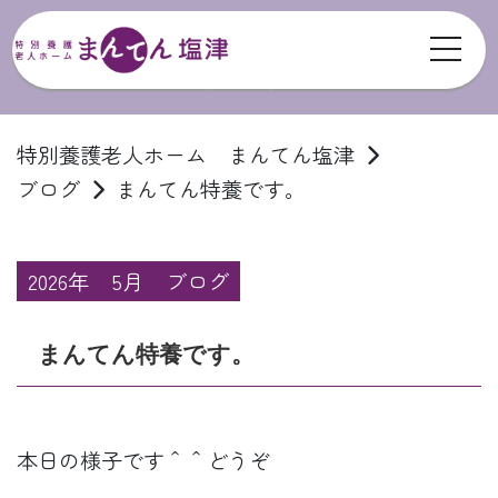
toggl
ブログ
特別養護老人ホーム まんてん塩津
ブログ
まんてん特養です。
2026年
5月
ブログ
まんてん特養です。
本日の様子です＾＾どうぞ