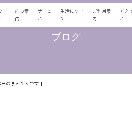
設
施設案
サービ
生活につい
ご利用案
アク
P
内
ス
て
内
ス
ブログ
本日のまんてんです！