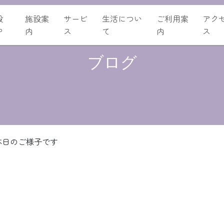
設
施設案
サービ
生活につい
ご利用案
アク
P
内
ス
て
内
ス
ブログ
本日のご様子です