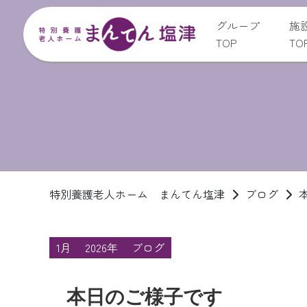
グループ
施
TOP
TO
特別養護老人ホーム まんてん塩津
ブログ
1月
2026年
ブログ
本日のご様子です