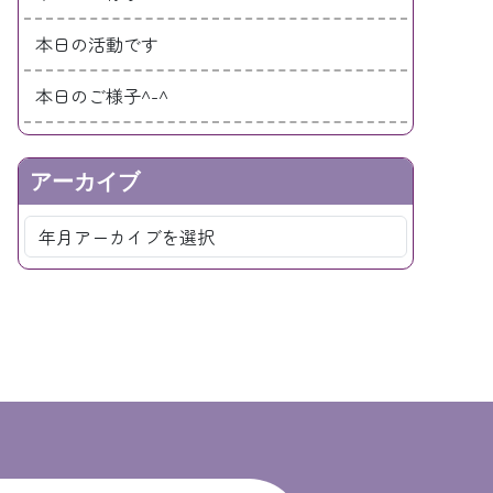
本日の活動です
本日のご様子^-^
アーカイブ