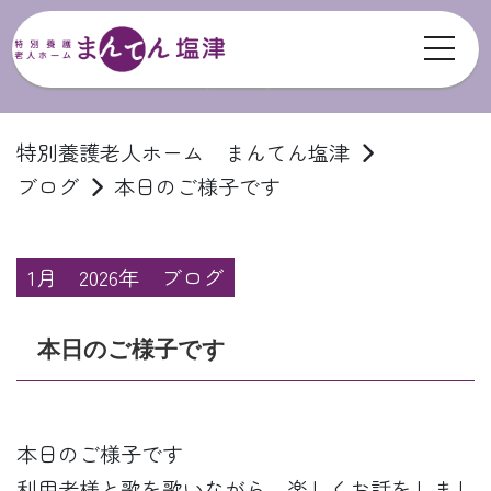
toggl
ブログ
特別養護老人ホーム まんてん塩津
ブログ
本日のご様子です
1月
2026年
ブログ
本日のご様子です
本日のご様子です
利用者様と歌を歌いながら、楽しくお話をしまし