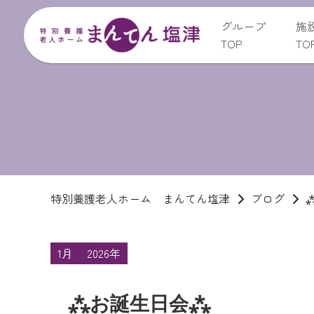
グループ
施
TOP
TO
特別養護老人ホーム まんてん塩津
ブログ
1月
2026年
⁂お誕生日会⁂