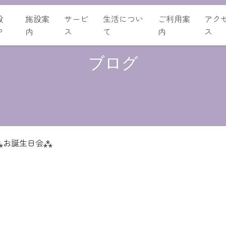
設
施設案
サービ
生活につい
ご利用案
アク
P
内
ス
て
内
ス
ブログ
⁂お誕生日会⁂