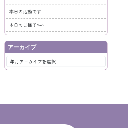
本日の活動です
本日のご様子^-^
アーカイブ