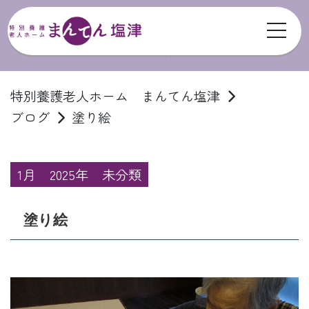
toggl
ブログ
特別養護老人ホーム まんてん塩津
ブログ
塗り絵
1月
2025年
未分類
塗り絵