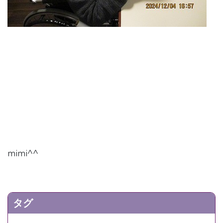
mimi^^
タグ