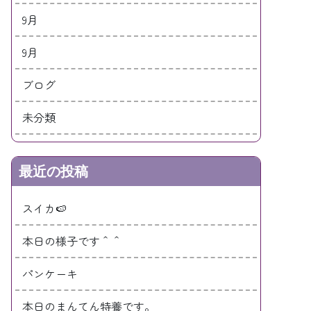
9月
9月
ブログ
未分類
最近の投稿
スイカ🍉
本日の様子です＾＾
パンケーキ
本日のまんてん特養です。