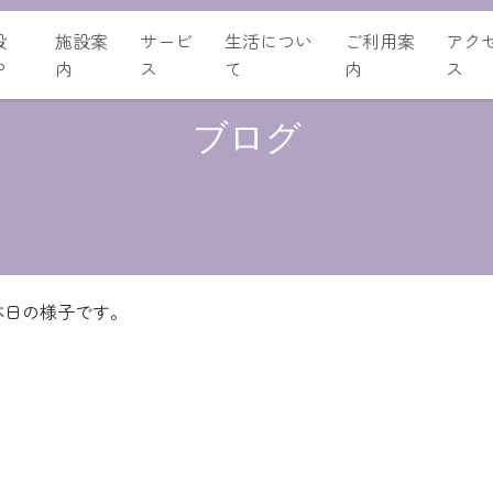
設
施設案
サービ
生活につい
ご利用案
アク
P
内
ス
て
内
ス
ブログ
本日の様子です。