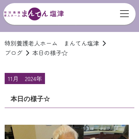
toggl
ブログ
特別養護老人ホーム まんてん塩津
ブログ
本日の様子☆
11月
2024年
本日の様子☆