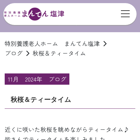
toggl
ブログ
特別養護老人ホーム まんてん塩津
ブログ
秋桜＆ティータイム
11月
2024年
ブログ
秋桜＆ティータイム
近くに咲いた秋桜を眺めながらティータイム♪
皆さんでティータイムを楽しみました。