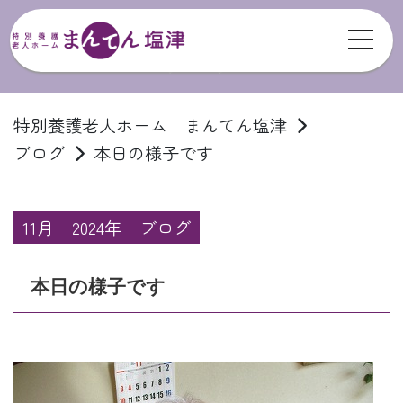
toggl
ブログ
特別養護老人ホーム まんてん塩津
ブログ
本日の様子です
11月
2024年
ブログ
本日の様子です