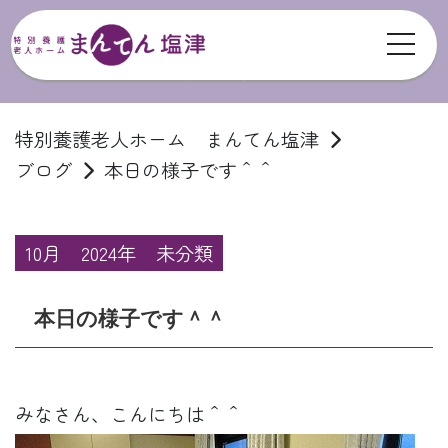
toggl
ブログ
特別養護老人ホーム まんてん塩津
ブログ
本日の様子です＾＾
10月
2024年
未分類
本日の様子です＾＾
みなさん、こんにちは＾＾