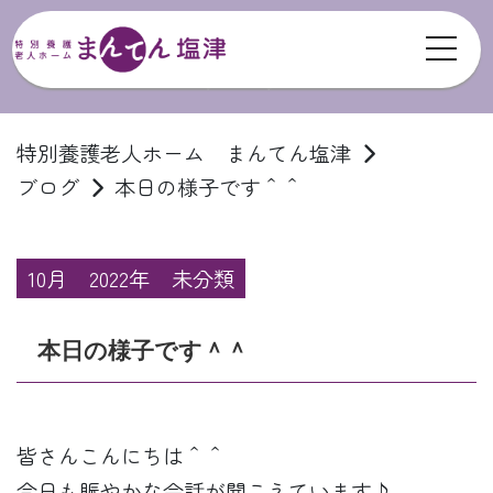
toggl
ブログ
特別養護老人ホーム まんてん塩津
ブログ
本日の様子です＾＾
10月
2022年
未分類
本日の様子です＾＾
皆さんこんにちは＾＾
今日も賑やかな会話が聞こえています♪