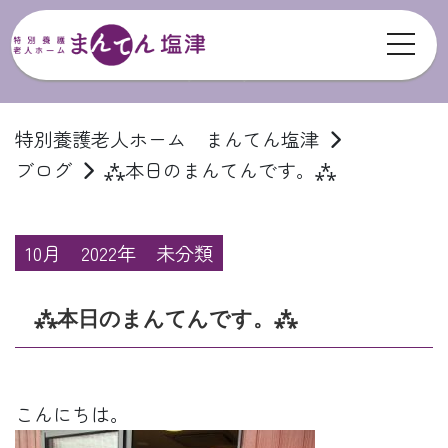
toggl
ブログ
特別養護老人ホーム まんてん塩津
ブログ
⁂本日のまんてんです。⁂
10月
2022年
未分類
⁂本日のまんてんです。⁂
こんにちは。