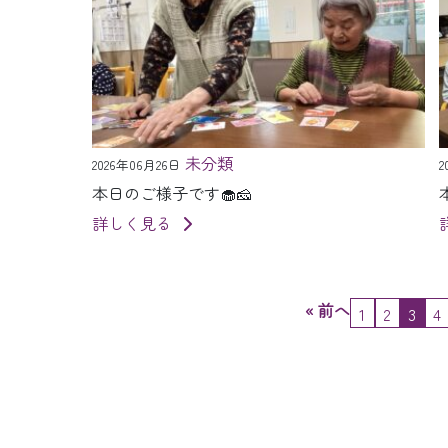
未分類
2026年06月26日
2
本日のご様子です🧁🧀
詳しく見る
« 前へ
1
2
3
4