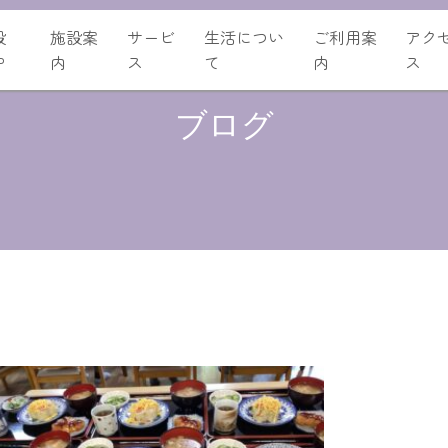
設
施設案
サービ
生活につい
ご利用案
アク
P
内
ス
て
内
ス
ブログ