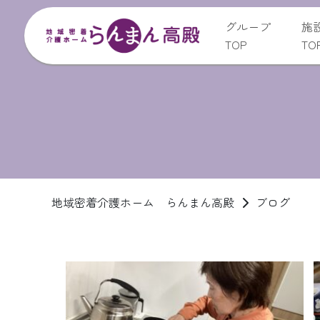
グループ
施
TOP
TO
地域密着介護ホーム らんまん高殿
ブログ