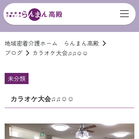
toggl
ブログ
地域密着介護ホーム らんまん高殿
ブログ
カラオケ大会♫♫☺️☺️
未分類
カラオケ大会♫♫☺️☺️