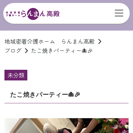
toggl
ブログ
地域密着介護ホーム らんまん高殿
ブログ
たこ焼きパーティー🐙🎉
未分類
たこ焼きパーティー🐙🎉