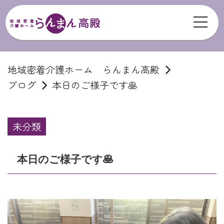
toggl
ブログ
地域密着介護ホーム らんまん高殿
ブログ
本日のご様子です🥞
未分類
本日のご様子です🥞