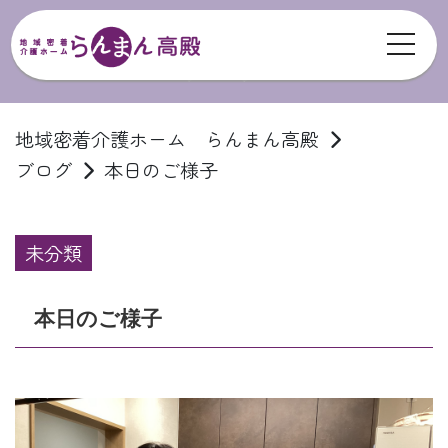
toggl
ブログ
地域密着介護ホーム らんまん高殿
ブログ
本日のご様子
未分類
本日のご様子