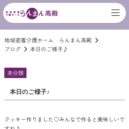
toggl
ブログ
地域密着介護ホーム らんまん高殿
ブログ
本日のご様子♪
未分類
本日のご様子♪
クッキー作りました♡みんなで作ると美味しいで
すね♪