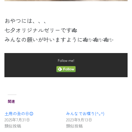
おやつには、、、
七夕オリジナルゼリーです🎋
みんなの願いが叶いますように🎋✨🎋✨🎋✨
Follow me!
関連
土用の丑の日😊
みんなでお喋り(^｡^)
2025年7月31日
2023年9月13日
類似投稿
類似投稿