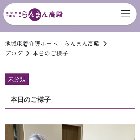
toggl
ブログ
地域密着介護ホーム らんまん高殿
ブログ
本日のご様子
未分類
本日のご様子