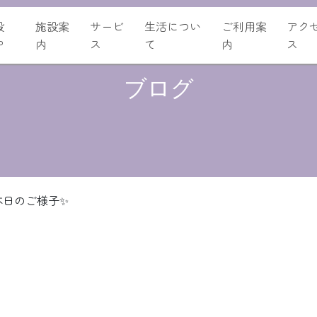
設
施設案
サービ
生活につい
ご利用案
アク
P
内
ス
て
内
ス
ブログ
本日のご様子✨