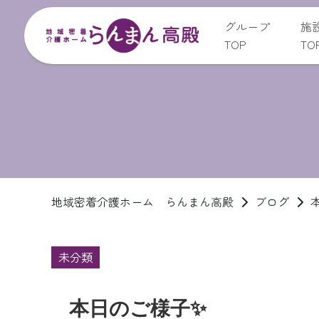
グループ
施
TOP
TO
地域密着介護ホーム らんまん高殿
ブログ
未分類
本日のご様子✨