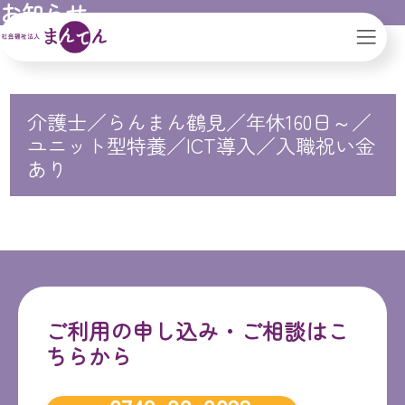
お知らせ
社会福祉法人まんてん｜滋賀県｜大阪市
介護士／らんまん鶴見／年休160日～／
ユニット型特養／ICT導入／入職祝い金
あり
ご利用の申し込み・ご相談はこ
ちらから